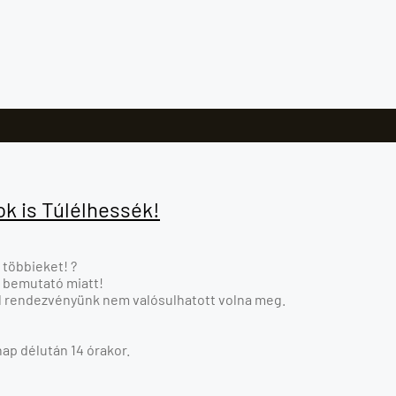
k is Túlélhessék!
 többieket! ?
si bemutató miatt!
l rendezvényünk nem valósulhatott volna meg.
p délután 14 órakor.