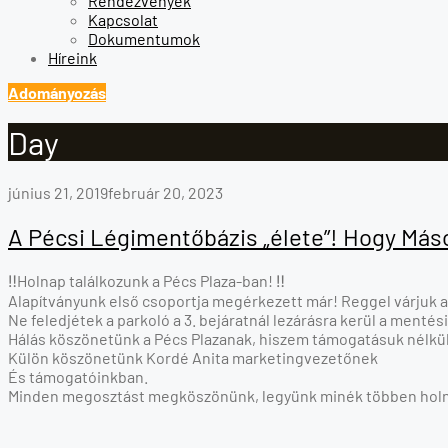
Rendezvények
Kapcsolat
Dokumentumok
Híreink
Adományozás
Day
Nap:
június 21, 2019
február 20, 2023
2019.
A Pécsi Légimentőbázis „élete”! Hogy Máso
június
‼️Holnap találkozunk a Pécs Plaza-ban! ‼️
Alapítványunk első csoportja megérkezett már! Reggel várjuk a
21.
Ne feledjétek a parkoló a 3. bejáratnál lezárásra kerül a menté
Hálás köszönetünk a Pécs Plazanak, hiszem támogatásuk nélkü
Külön köszönetünk Kordé Anita marketingvezetőnek
És támogatóinkban.
Minden megosztást megköszönünk, legyünk minék többen holna