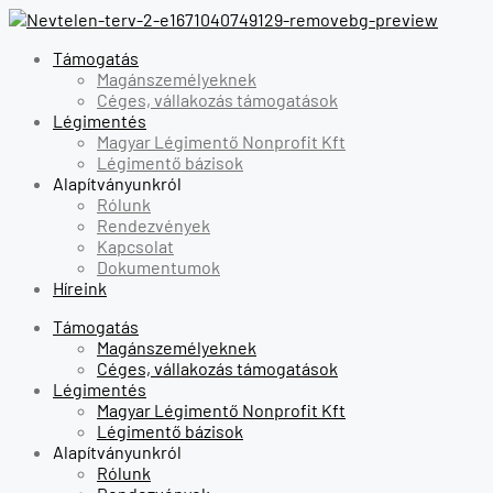
Támogatás
Magánszemélyeknek
Céges, vállakozás támogatások
Légimentés
Magyar Légimentő Nonprofit Kft
Légimentő bázisok
Alapítványunkról
Rólunk
Rendezvények
Kapcsolat
Dokumentumok
Híreink
Támogatás
Magánszemélyeknek
Céges, vállakozás támogatások
Légimentés
Magyar Légimentő Nonprofit Kft
Légimentő bázisok
Alapítványunkról
Rólunk