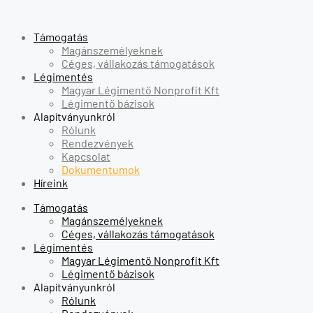
Támogatás
Magánszemélyeknek
Céges, vállakozás támogatások
Légimentés
Magyar Légimentő Nonprofit Kft
Légimentő bázisok
Alapítványunkról
Rólunk
Rendezvények
Kapcsolat
Dokumentumok
Híreink
Támogatás
Magánszemélyeknek
Céges, vállakozás támogatások
Légimentés
Magyar Légimentő Nonprofit Kft
Légimentő bázisok
Alapítványunkról
Rólunk