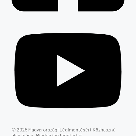
© 2025 Magyarországi
Légimentés
ért Közhasznú
alapítvány . Minden jog fenntartva.