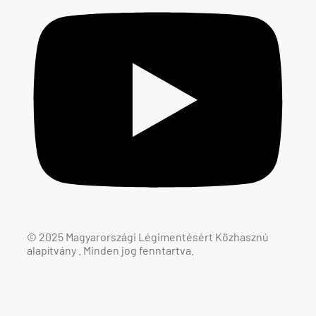
© 2025 Magyarországi
Légimentés
ért Közhasznú
alapítvány . Minden jog fenntartva.