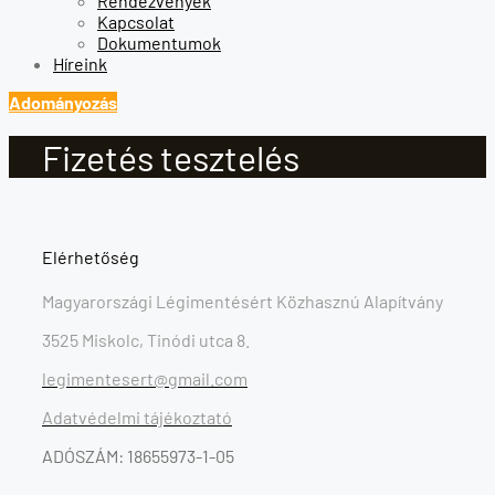
Rendezvények
Kapcsolat
Dokumentumok
Híreink
Adományozás
Fizetés tesztelés
Elérhetőség
Magyarországi Légimentésért Közhasznú Alapítvány
3525 Miskolc, Tinódi utca 8.
legimentesert@gmail.com
Adatvédelmi tájékoztató
ADÓSZÁM: 18655973-1-05