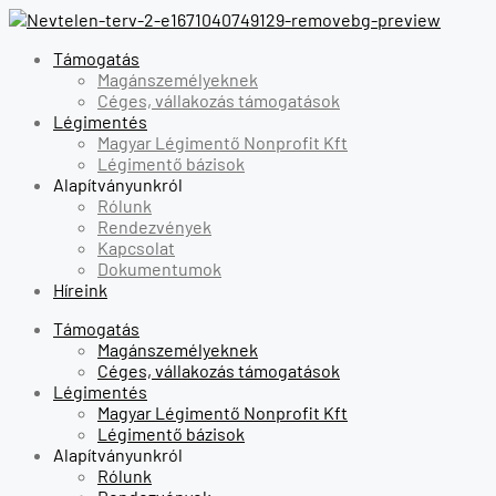
Támogatás
Magánszemélyeknek
Céges, vállakozás támogatások
Légimentés
Magyar Légimentő Nonprofit Kft
Légimentő bázisok
Alapítványunkról
Rólunk
Rendezvények
Kapcsolat
Dokumentumok
Híreink
Támogatás
Magánszemélyeknek
Céges, vállakozás támogatások
Légimentés
Magyar Légimentő Nonprofit Kft
Légimentő bázisok
Alapítványunkról
Rólunk